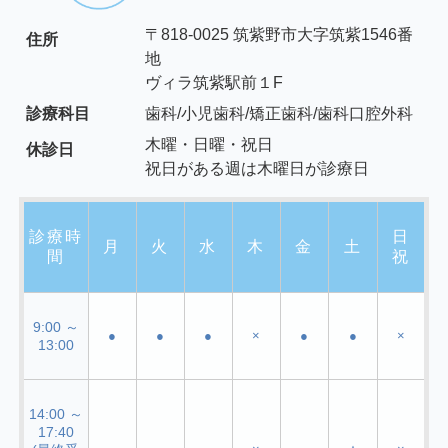
〒818-0025 筑紫野市大字筑紫1546番
住所
地
ヴィラ筑紫駅前１F
診療科目
歯科/小児歯科/矯正歯科/歯科口腔外科
木曜・日曜・祝日
休診日
祝日がある週は木曜日が診療日
診療時
日
月
火
水
木
金
土
間
祝
9:00 ～
●
●
●
×
●
●
×
13:00
14:00 ～
17:40