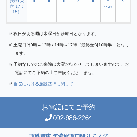
(最終受
●
●
●
×
●
△
×
付 17：
14-17
15）
祝日がある週は木曜日が診療日となります。
土曜日は9時～13時 / 14時～17時（最終受付16時半）となり
ます。
予約なしでのご来院は大変お待たせしてしまいますので、お
電話にてご予約の上ご来院くださいませ。
当院における施設基準に関して
お電話にてご予約
092-986-2264
西鉄電車 筑紫駅西口降りてスグ