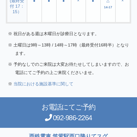
(最終受
●
●
●
×
●
△
×
付 17：
14-17
15）
祝日がある週は木曜日が診療日となります。
土曜日は9時～13時 / 14時～17時（最終受付16時半）となり
ます。
予約なしでのご来院は大変お待たせしてしまいますので、お
電話にてご予約の上ご来院くださいませ。
当院における施設基準に関して
お電話にてご予約
092-986-2264
西鉄電車 筑紫駅西口降りてスグ