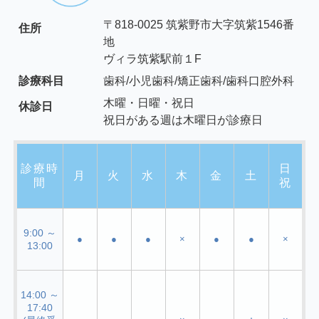
〒818-0025 筑紫野市大字筑紫1546番
住所
地
ヴィラ筑紫駅前１F
診療科目
歯科/小児歯科/矯正歯科/歯科口腔外科
木曜・日曜・祝日
休診日
祝日がある週は木曜日が診療日
診療時
日
月
火
水
木
金
土
間
祝
9:00 ～
●
●
●
×
●
●
×
13:00
14:00 ～
17:40