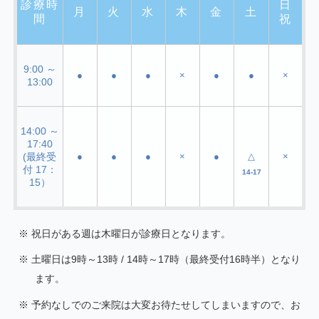
診療時
日
月
火
水
木
金
土
間
祝
9:00 ～
●
●
●
×
●
●
×
13:00
14:00 ～
17:40
(最終受
●
●
●
×
●
△
×
付 17：
14-17
15）
祝日がある週は木曜日が診療日となります。
土曜日は9時～13時 / 14時～17時（最終受付16時半）となり
ます。
予約なしでのご来院は大変お待たせしてしまいますので、お