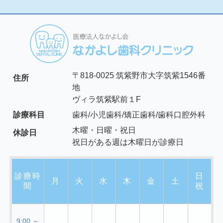
〒818-0025 筑紫野市大字筑紫1546番
住所
地
ヴィラ筑紫駅前１F
診療科目
歯科/小児歯科/矯正歯科/歯科口腔外科
木曜・日曜・祝日
休診日
祝日がある週は木曜日が診療日
診療時
日
月
火
水
木
金
土
間
祝
9:00 ～