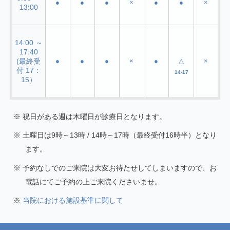
●
●
●
×
●
●
×
13:00
14:00 ～
17:40
(最終受
●
●
●
×
●
△
×
付 17：
14-17
15）
祝日がある週は木曜日が診療日となります。
土曜日は9時～13時 / 14時～17時（最終受付16時半）となり
ます。
予約なしでのご来院は大変お待たせしてしまいますので、お
電話にてご予約の上ご来院くださいませ。
当院における施設基準に関して